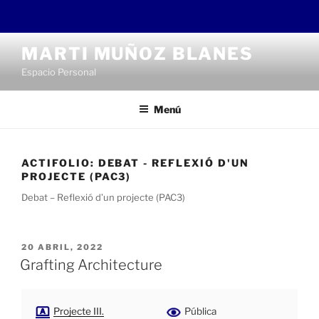
Saltar
MARTI MUÑOZ BLANES
al
Espacio Personal
contenido
Menú
ACTIFOLIO:
DEBAT - REFLEXIÓ D'UN
PROJECTE (PAC3)
Debat – Reflexió d’un projecte (PAC3)
PUBLICADO
20 ABRIL, 2022
EL
Grafting Architecture
Projecte III.
Pública