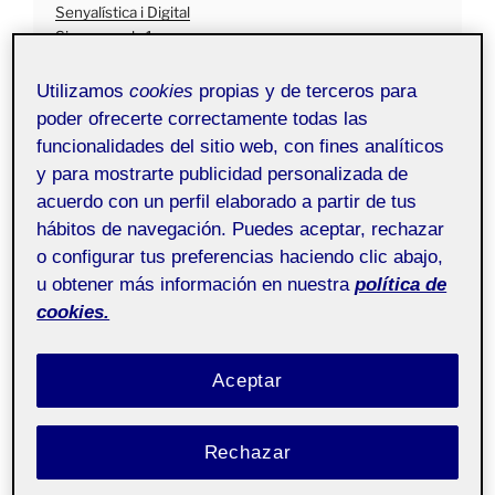
Senyalística i Digital
Signage aula 1
Utilizamos
cookies
propias y de terceros para
En el 2014, Catalunya va participar l’Esdeveniment
poder ofrecerte correctamente todas las
Collaterali de la 14a Biennal d’Arquitectura de Venècia
funcionalidades del sitio web, con fines analíticos
amb un projecte comissariat per Josep Torrents i
y para mostrarte publicidad personalizada de
Alegre: ‘Grafting Architecture’. Catalunya a Venècia.
acuerdo con un perfil elaborado a partir de tus
Aquesta proposta, triada per un jurat a través d’una
hábitos de navegación. Puedes aceptar, rechazar
competició pública de l’Institut Ramon Llull, pretén
o configurar tus preferencias haciendo clic abajo,
mostrar el canvi paradigmàtic que té lloc en
u obtener más información en nuestra
política de
l’arquitectura catalana contemporània
, presentant
cookies.
exemples d’una manera de fer coses que és capaç
d’actualitzar una
tradició viva, projectant-la cap al
futur
.
Aceptar
La tècnica de Grafting
és un procés que implica la
inserció d’una part d’un arbre amb un o més brots en la
Rechazar
branca o tronc d’un altre arbre, de manera que