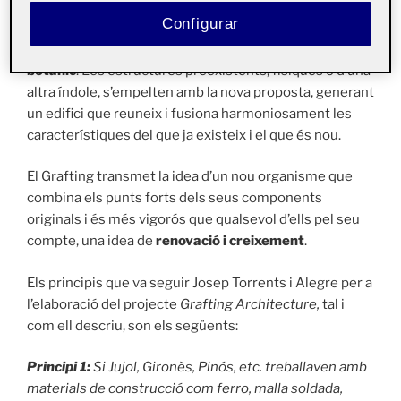
s’estableix una unió permanent entre els dos. En
Configurar
arquitectura podem identificar una sèrie de processos
que tenen una
gran similitud amb aquest procés
botànic
. Les estructures preexistents, físiques o d’una
altra índole, s’empelten amb la nova proposta, generant
un edifici que reuneix i fusiona harmoniosament les
característiques del que ja existeix i el que és nou.
El Grafting transmet la idea d’un nou organisme que
combina els punts forts dels seus components
originals i és més vigorós que qualsevol d’ells pel seu
compte, una idea de
renovació i creixement
.
Els principis que va seguir Josep Torrents i Alegre per a
l’elaboració del projecte
Grafting Architecture,
tal i
com ell descriu, son els següents:
Principi 1:
Si Jujol, Gironès, Pinós, etc. treballaven amb
materials de construcció com ferro, malla soldada,