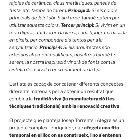
rajoles de ceràmica, claus metàl·liques, panells de
fusta, etc. també ho farem.
Principi 2:
Si els colors
principals de Jujol són blau i groc, també optem per
utilitzar aquests colors.
Tercer principi:
Si vivim en un
món digital, utilitzarem la xarxa, i una tipografia basada
en píxels, per compondre els textos per a la
senyalització.
Principi 4:
Si els arquitectes són
artesans altament qualificats, nosaltres també ho
serem; la nostra inspiració vindrà de fonts com la
cistella de malvat i l’encreuament de la tija.
L’artista es capaç de concatenar diferents conceptes i
diferents materials per a obtenir un resultat que
combina la
tradició viva (la manufacturació i les
tècniques tradicionals) amb la renovació creativa
.
El projecte que planteja Josep Torrents i Alegre es un
projecte complex i enriquidor, que
afegeix una fita
temporal en el lloc on es construeix, i no s’entenen