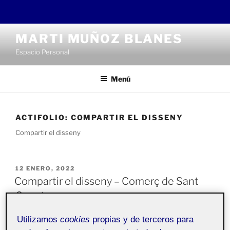
Saltar
MARTI MUÑOZ BLANES
al
Espacio Personal
contenido
Menú
ACTIFOLIO:
COMPARTIR EL DISSENY
Compartir el disseny
PUBLICADO
12 ENERO, 2022
EL
Compartir el disseny – Comerç de Sant
Cugat
Utilizamos
cookies
propias y de terceros para
Antropologia del
Pública